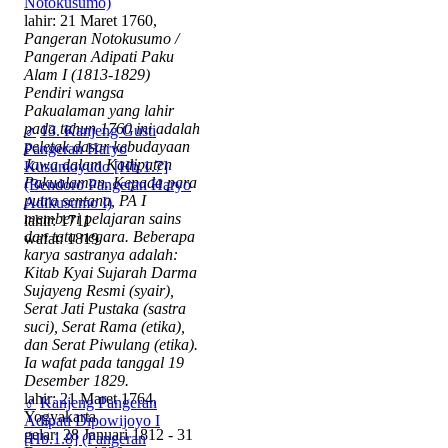
Notokusumo)
lahir: 21 Maret 1760,
Pangeran Notokusumo /
Pangeran Adipati Paku
Alam I (1813-1829)
Pendiri wangsa
Pakualaman yang lahir
pada tahun 1760 ini adalah
♂
13. Kanjeng Gusti
peletak dasar kebudayaan
Pangeran Haryo
Jawa dalam Kadipaten
Kusumoyudo [Hb.1.7]
Pakualaman. Kepada para
(Bendoro Pangeran Haryo
putra sentana, PA I
Adikusumo I)
memberi pelajaran sains
lahir: 1711
dan tata negara. Beberapa
wafat: 1819
karya sastranya adalah:
Kitab Kyai Sujarah Darma
Sujayeng Resmi (syair),
Serat Jati Pustaka (sastra
suci), Serat Rama (etika),
dan Serat Piwulang (etika).
Ia wafat pada tanggal 19
Desember 1829.
lahir: 21 Maret 1764,
♂
Kanjeng Pangeran
Yogyakarta
Adipati Dipowijoyo I
gelar: 28 Januari 1812 - 31
[Hb.1.8] (Pangeran