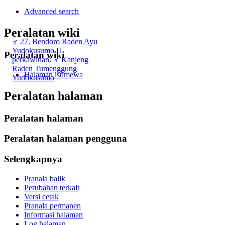
Advanced search
Peralatan wiki
♂
27. Bendoro Raden Ayu
Yudokusumo II
Peralatan wiki
perkawinan
:
♂
Kanjeng
Raden Tumenggung
Halaman istimewa
Yudokusumo
Peralatan halaman
Peralatan halaman
Peralatan halaman pengguna
Selengkapnya
Pranala balik
Perubahan terkait
Versi cetak
Pranala permanen
Informasi halaman
Log halaman