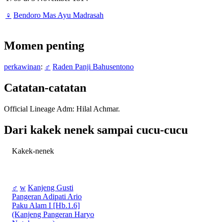
♀
Bendoro Mas Ayu Madrasah
Momen penting
perkawinan
:
♂
Raden Panji Bahusentono
Catatan-catatan
Official Lineage Adm: Hilal Achmar.
Dari kakek nenek sampai cucu-cucu
Kakek-nenek
♂
w
Kanjeng Gusti
Pangeran Adipati Ario
Paku Alam I [Hb.1.6]
(Kanjeng Pangeran Haryo