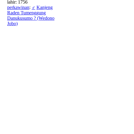
lahir: 1756
perkawinan
:
♂
Kanjeng
Raden Tumenggung
Danukusumo ? (Wedono
Jobo)