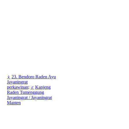
♀
23. Bendoro Raden Ayu
Jayaningrat
perkawinan
:
♂
Kanjeng
Raden Tumenggung
Jayaningrat / Jayaningrat
Manten