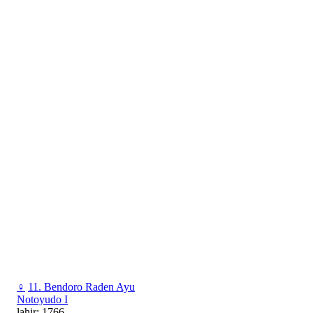
♀
11. Bendoro Raden Ayu
Notoyudo I
lahir: 1766