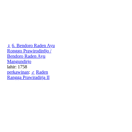
♀
6. Bendoro Raden Ayu
Ronggo Prawirodirdjo /
Bendoro Raden Ayu
Mangundirjo
lahir: 1758
perkawinan
:
♂
Raden
Rangga Prawiradirja II