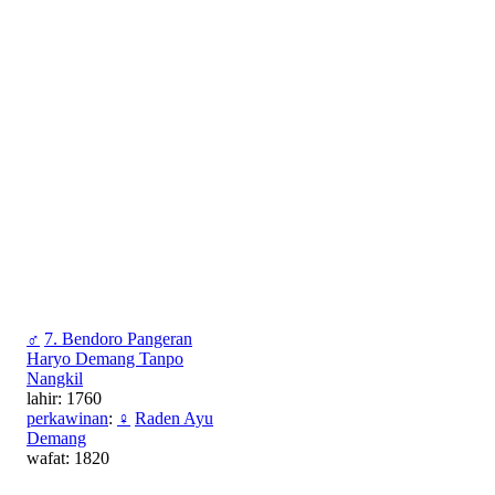
♂
7. Bendoro Pangeran
Haryo Demang Tanpo
Nangkil
lahir: 1760
perkawinan
:
♀
Raden Ayu
Demang
wafat: 1820