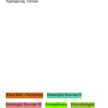
Nglengkong, Sleman
(Desa Beki - Purworejo)
Hamengku Buwono II
Hamengku Buwono III
Kramaleksana
Purwodiningrat