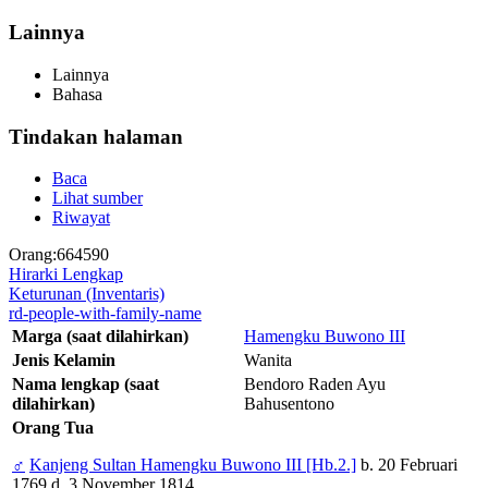
Lainnya
Lainnya
Bahasa
Tindakan halaman
Baca
Lihat sumber
Riwayat
Orang:664590
Hirarki Lengkap
Keturunan (Inventaris)
rd-people-with-family-name
Marga (saat dilahirkan)
Hamengku Buwono III
Jenis Kelamin
Wanita
Nama lengkap (saat
Bendoro Raden Ayu
dilahirkan)
Bahusentono
Orang Tua
♂
Kanjeng Sultan Hamengku Buwono III [Hb.2.]
b. 20 Februari
1769 d. 3 November 1814