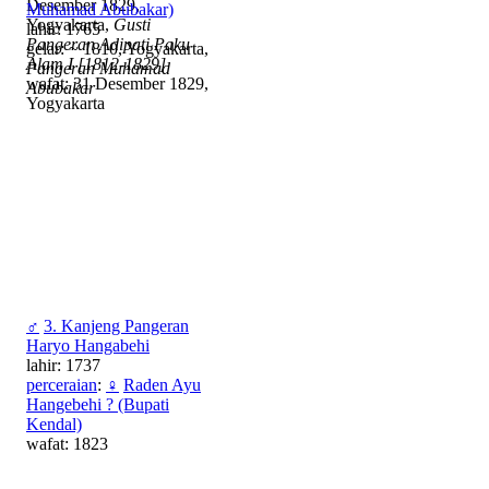
Desember 1829,
Muhamad Abubakar)
Yogyakarta,
Gusti
lahir: 1765
Pangeran Adipati Paku
gelar: ~ 1810, Yogyakarta,
Alam I [1812-1829]
Pangeran Muhamad
wafat: 31 Desember 1829,
Abubakar
Yogyakarta
♂
3. Kanjeng Pangeran
Haryo Hangabehi
lahir: 1737
perceraian
:
♀
Raden Ayu
Hangebehi ? (Bupati
Kendal)
wafat: 1823