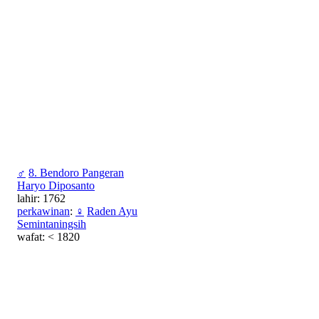
♂
8. Bendoro Pangeran
Haryo Diposanto
lahir: 1762
perkawinan
:
♀
Raden Ayu
Semintaningsih
wafat: < 1820