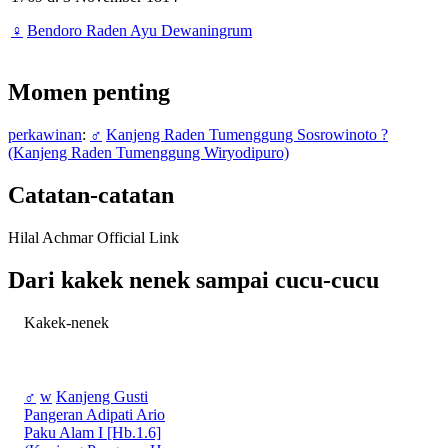
♀
Bendoro Raden Ayu Dewaningrum
Momen penting
perkawinan
:
♂
Kanjeng Raden Tumenggung Sosrowinoto ?
(Kanjeng Raden Tumenggung Wiryodipuro)
Catatan-catatan
Hilal Achmar Official Link
Dari kakek nenek sampai cucu-cucu
Kakek-nenek
♂
w
Kanjeng Gusti
Pangeran Adipati Ario
Paku Alam I [Hb.1.6]