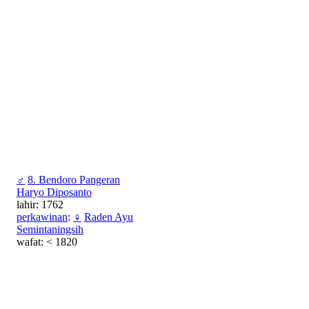
♂
8. Bendoro Pangeran
Haryo Diposanto
lahir: 1762
perkawinan
:
♀
Raden Ayu
Semintaningsih
wafat: < 1820