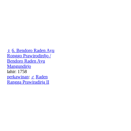
♀
6. Bendoro Raden Ayu
Ronggo Prawirodirdjo /
Bendoro Raden Ayu
Mangundirjo
lahir: 1758
perkawinan
:
♂
Raden
Rangga Prawiradirja II