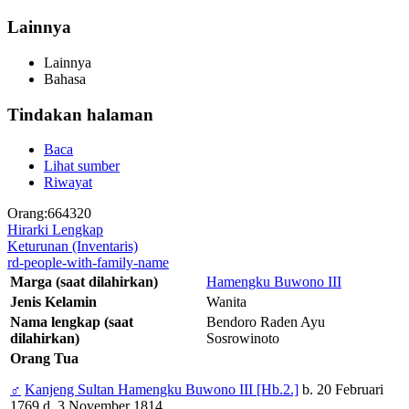
Lainnya
Lainnya
Bahasa
Tindakan halaman
Baca
Lihat sumber
Riwayat
Orang:664320
Hirarki Lengkap
Keturunan (Inventaris)
rd-people-with-family-name
Marga (saat dilahirkan)
Hamengku Buwono III
Jenis Kelamin
Wanita
Nama lengkap (saat
Bendoro Raden Ayu
dilahirkan)
Sosrowinoto
Orang Tua
♂
Kanjeng Sultan Hamengku Buwono III [Hb.2.]
b. 20 Februari
1769 d. 3 November 1814