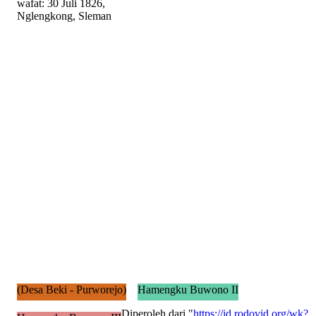
wafat: 30 Juli 1826,
Nglengkong, Sleman
(Desa Beki - Purworejo)
Hamengku Buwono II
Diperoleh dari "
https://id.rodovid.org/wk?