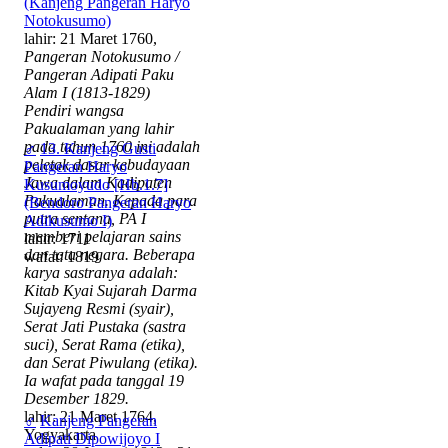
(Kanjeng Pangeran Haryo
Notokusumo)
lahir: 21 Maret 1760,
Pangeran Notokusumo /
Pangeran Adipati Paku
Alam I (1813-1829)
Pendiri wangsa
Pakualaman yang lahir
pada tahun 1760 ini adalah
♂
13. Kanjeng Gusti
peletak dasar kebudayaan
Pangeran Haryo
Jawa dalam Kadipaten
Kusumoyudo [Hb.1.7]
Pakualaman. Kepada para
(Bendoro Pangeran Haryo
putra sentana, PA I
Adikusumo I)
memberi pelajaran sains
lahir: 1711
dan tata negara. Beberapa
wafat: 1819
karya sastranya adalah:
Kitab Kyai Sujarah Darma
Sujayeng Resmi (syair),
Serat Jati Pustaka (sastra
suci), Serat Rama (etika),
dan Serat Piwulang (etika).
Ia wafat pada tanggal 19
Desember 1829.
lahir: 21 Maret 1764,
♂
Kanjeng Pangeran
Yogyakarta
Adipati Dipowijoyo I