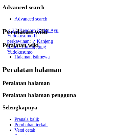
Advanced search
Advanced search
♂
27. Bendoro Raden Ayu
Peralatan wiki
Yudokusumo II
perkawinan
:
♂
Kanjeng
Peralatan wiki
Raden Tumenggung
Yudokusumo
Halaman istimewa
Peralatan halaman
Peralatan halaman
Peralatan halaman pengguna
Selengkapnya
Pranala balik
Perubahan terkait
Versi cetak