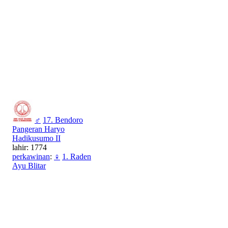
♂
17. Bendoro
Pangeran Haryo
Hadikusumo II
lahir: 1774
perkawinan
:
♀
1. Raden
Ayu Blitar