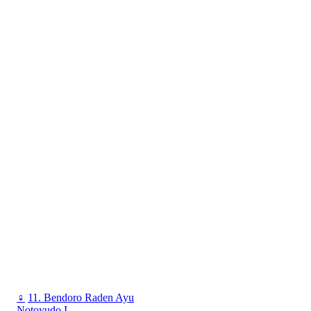
♀
11. Bendoro Raden Ayu
Notoyudo I