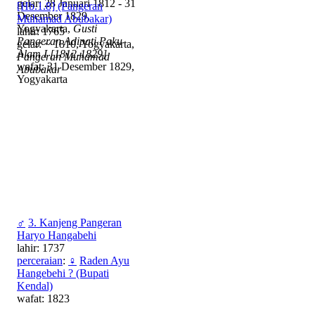
gelar: 28 Januari 1812 - 31
[Hb.1.8] (Pangeran
Desember 1829,
Muhamad Abubakar)
Yogyakarta,
Gusti
lahir: 1765
Pangeran Adipati Paku
gelar: ~ 1810, Yogyakarta,
Alam I [1812-1829]
Pangeran Muhamad
wafat: 31 Desember 1829,
Abubakar
Yogyakarta
♂
3. Kanjeng Pangeran
Haryo Hangabehi
lahir: 1737
perceraian
:
♀
Raden Ayu
Hangebehi ? (Bupati
Kendal)
wafat: 1823