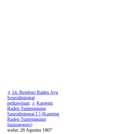
♀
24. Bendoro Raden Ayu
Sosrodiningrat
perkawinan
:
♂
Kanjeng
Raden Tumenggung
Sasrodiningrat I ? (Kanjeng
Raden Tumenggung
Sasronegoro)
wafat: 28 Agustus 1807