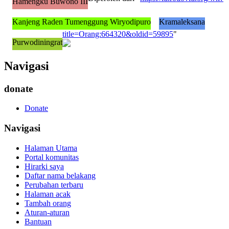
Hamengku Buwono III
Kanjeng Raden Tumenggung Wiryodipuro
Kramaleksana
title=Orang:664320&oldid=59895
"
Purwodiningrat
Navigasi
donate
Donate
Navigasi
Halaman Utama
Portal komunitas
Hirarki saya
Daftar nama belakang
Perubahan terbaru
Halaman acak
Tambah orang
Aturan-aturan
Bantuan