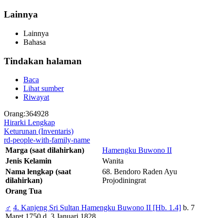
Lainnya
Lainnya
Bahasa
Tindakan halaman
Baca
Lihat sumber
Riwayat
Orang:364928
Hirarki Lengkap
Keturunan (Inventaris)
rd-people-with-family-name
Marga (saat dilahirkan)
Hamengku Buwono II
Jenis Kelamin
Wanita
Nama lengkap (saat
68. Bendoro Raden Ayu
dilahirkan)
Projodiningrat
Orang Tua
♂
4. Kanjeng Sri Sultan Hamengku Buwono II [Hb. 1.4]
b. 7
Maret 1750 d. 3 Januari 1828