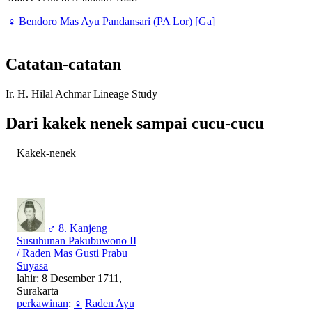
♀
Bendoro Mas Ayu Pandansari (PA Lor) [Ga]
Catatan-catatan
Ir. H. Hilal Achmar Lineage Study
Dari kakek nenek sampai cucu-cucu
Kakek-nenek
♂
8. Kanjeng
Susuhunan Pakubuwono II
/ Raden Mas Gusti Prabu
Suyasa
lahir: 8 Desember 1711,
Surakarta
perkawinan
:
♀
Raden Ayu