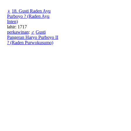
♀
18. Gusti Raden Ayu
Purboyo ? (Raden Ayu
Inten)
lahir: 1717
perkawinan
:
♂
Gusti
Pangeran Haryo Purboyo II
? (Raden Purwokusumo)