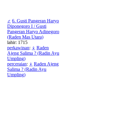
♂
6. Gusti Pangeran Haryo
Diponegoro I / Gusti
Pangeran Haryo Adinegoro
(Raden Mas Utara)
lahir: 1715
perkawinan
:
♀
Raden
Ajeng Salima ? (Radin Ayu
Umpling)
perceraian
:
♀
Raden Ajeng
Salima ? (Radin Ayu
Umpling)