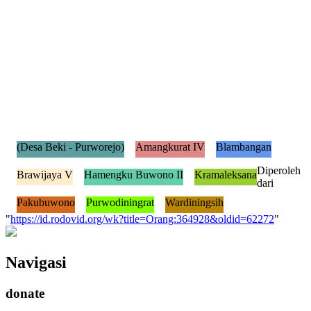
(Desa Beki - Purworejo)
Amangkurat IV
Blambangan
Diperoleh
Brawijaya V
Hamengku Buwono II
Kramaleksana
dari
Pakubuwono
Purwodiningrat
Wardiningsih
"
https://id.rodovid.org/wk?title=Orang:364928&oldid=62272
"
Navigasi
donate