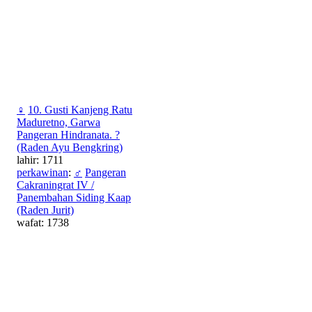
♀
10. Gusti Kanjeng Ratu
Maduretno, Garwa
Pangeran Hindranata. ?
(Raden Ayu Bengkring)
lahir: 1711
perkawinan
:
♂
Pangeran
Cakraningrat IV /
Panembahan Siding Kaap
(Raden Jurit)
wafat: 1738