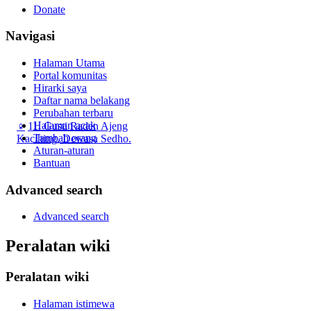
Donate
Navigasi
Halaman Utama
Portal komunitas
Hirarki saya
Daftar nama belakang
Perubahan terbaru
Halaman acak
♀
11. Gusti Raden Ajeng
Tambah orang
Kacihing, Dewasa Sedho.
Aturan-aturan
Bantuan
Advanced search
Advanced search
Peralatan wiki
Peralatan wiki
Halaman istimewa