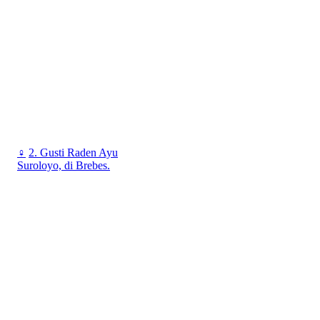
♀
2. Gusti Raden Ayu
Suroloyo, di Brebes.