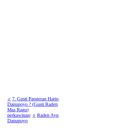
♂
7. Gusti Pangeran Hario
Danupoyo ? (Gusti Raden
Mas Ragu)
perkawinan
:
♀
Raden Ayu
Danupoyo