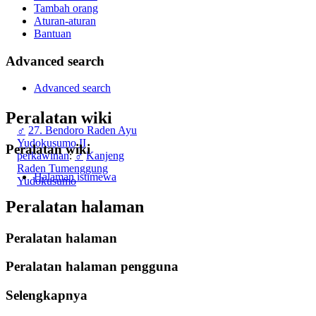
Tambah orang
Aturan-aturan
Bantuan
Advanced search
Advanced search
Peralatan wiki
♂
27. Bendoro Raden Ayu
Yudokusumo II
Peralatan wiki
perkawinan
:
♂
Kanjeng
Raden Tumenggung
Halaman istimewa
Yudokusumo
Peralatan halaman
Peralatan halaman
Peralatan halaman pengguna
Selengkapnya