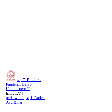
♂
17. Bendoro
Pangeran Haryo
Hadikusumo II
lahir: 1774
perkawinan
:
♀
1. Raden
Ayu Blitar