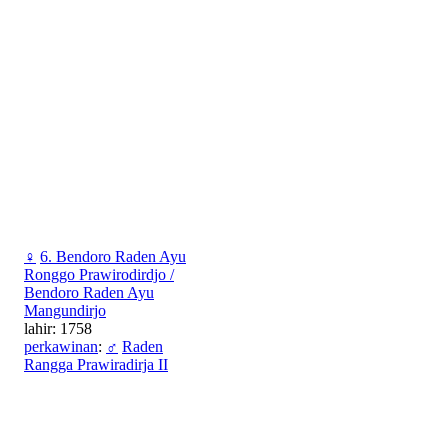
♀
6. Bendoro Raden Ayu
Ronggo Prawirodirdjo /
Bendoro Raden Ayu
Mangundirjo
lahir: 1758
perkawinan
:
♂
Raden
Rangga Prawiradirja II