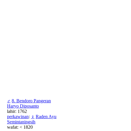
♂
8. Bendoro Pangeran
Haryo Diposanto
lahir: 1762
perkawinan
:
♀
Raden Ayu
Semintaningsih
wafat: < 1820