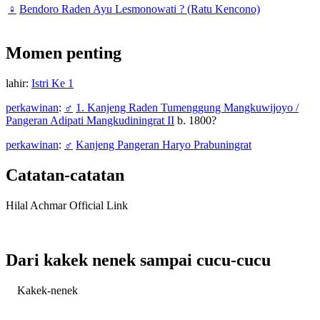
♀
Bendoro Raden Ayu Lesmonowati ? (Ratu Kencono)
Momen penting
lahir:
Istri Ke 1
perkawinan
:
♂
1. Kanjeng Raden Tumenggung Mangkuwijoyo /
Pangeran Adipati Mangkudiningrat II
b. 1800?
perkawinan
:
♂
Kanjeng Pangeran Haryo Prabuningrat
Catatan-catatan
Hilal Achmar Official Link
Dari kakek nenek sampai cucu-cucu
Kakek-nenek