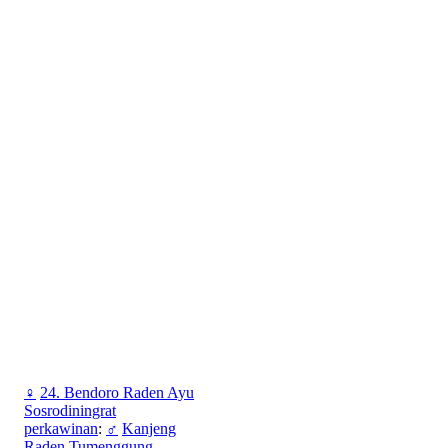
♀
24. Bendoro Raden Ayu
Sosrodiningrat
perkawinan
:
♂
Kanjeng
Raden Tumenggung