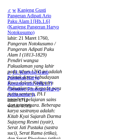
♂
w
Kanjeng Gusti
Pangeran Adipati Ario
Paku Alam I [Hb.1.6]
(Kanjeng Pangeran Haryo
Notokusumo)
lahir: 21 Maret 1760,
Pangeran Notokusumo /
Pangeran Adipati Paku
Alam I (1813-1829)
Pendiri wangsa
Pakualaman yang lahir
pada tahun 1760 ini adalah
♂
13. Kanjeng Gusti
peletak dasar kebudayaan
Pangeran Haryo
Jawa dalam Kadipaten
Kusumoyudo [Hb.1.7]
Pakualaman. Kepada para
(Bendoro Pangeran Haryo
putra sentana, PA I
Adikusumo I)
memberi pelajaran sains
lahir: 1711
dan tata negara. Beberapa
wafat: 1819
karya sastranya adalah:
Kitab Kyai Sujarah Darma
Sujayeng Resmi (syair),
Serat Jati Pustaka (sastra
suci), Serat Rama (etika),
dan Serat Piwulang (etika).