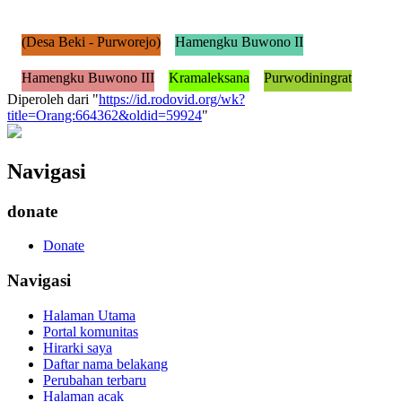
(Desa Beki - Purworejo)
Hamengku Buwono II
Hamengku Buwono III
Kramaleksana
Purwodiningrat
Diperoleh dari "
https://id.rodovid.org/wk?
title=Orang:664362&oldid=59924
"
Navigasi
donate
Donate
Navigasi
Halaman Utama
Portal komunitas
Hirarki saya
Daftar nama belakang
Perubahan terbaru
Halaman acak