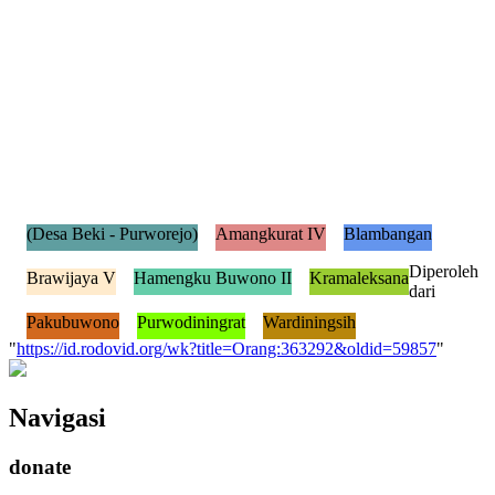
(Desa Beki - Purworejo)
Amangkurat IV
Blambangan
Diperoleh
Brawijaya V
Hamengku Buwono II
Kramaleksana
dari
Pakubuwono
Purwodiningrat
Wardiningsih
"
https://id.rodovid.org/wk?title=Orang:363292&oldid=59857
"
Navigasi
donate