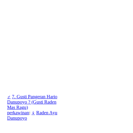
♂
7. Gusti Pangeran Hario
Danupoyo ? (Gusti Raden
Mas Ragu)
perkawinan
:
♀
Raden Ayu
Danupoyo