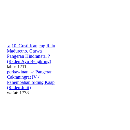
♀
10. Gusti Kanjeng Ratu
Maduretno, Garwa
Pangeran Hindranata. ?
(Raden Ayu Bengkring)
lahir: 1711
perkawinan
:
♂
Pangeran
Cakraningrat IV /
Panembahan Siding Kaap
(Raden Jurit)
wafat: 1738