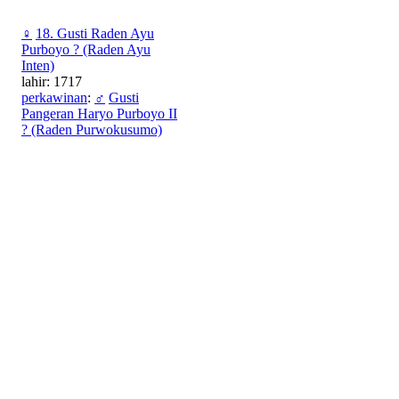
♀
18. Gusti Raden Ayu
Purboyo ? (Raden Ayu
Inten)
lahir: 1717
perkawinan
:
♂
Gusti
Pangeran Haryo Purboyo II
? (Raden Purwokusumo)