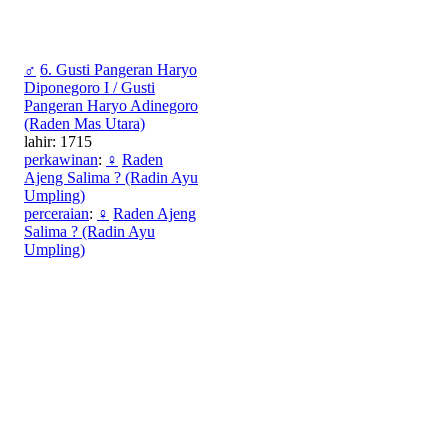
♂
6. Gusti Pangeran Haryo
Diponegoro I / Gusti
Pangeran Haryo Adinegoro
(Raden Mas Utara)
lahir: 1715
perkawinan
:
♀
Raden
Ajeng Salima ? (Radin Ayu
Umpling)
perceraian
:
♀
Raden Ajeng
Salima ? (Radin Ayu
Umpling)