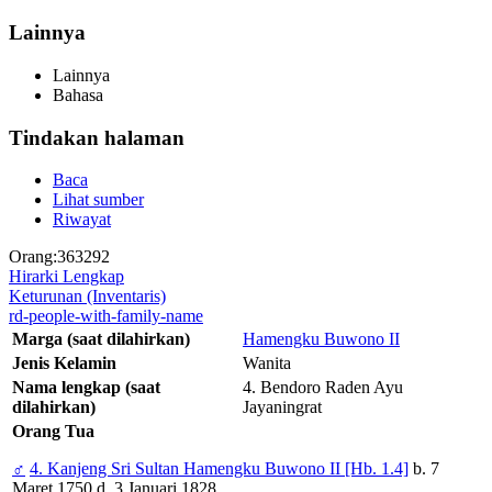
Lainnya
Lainnya
Bahasa
Tindakan halaman
Baca
Lihat sumber
Riwayat
Orang:363292
Hirarki Lengkap
Keturunan (Inventaris)
rd-people-with-family-name
Marga (saat dilahirkan)
Hamengku Buwono II
Jenis Kelamin
Wanita
Nama lengkap (saat
4. Bendoro Raden Ayu
dilahirkan)
Jayaningrat
Orang Tua
♂
4. Kanjeng Sri Sultan Hamengku Buwono II [Hb. 1.4]
b. 7
Maret 1750 d. 3 Januari 1828