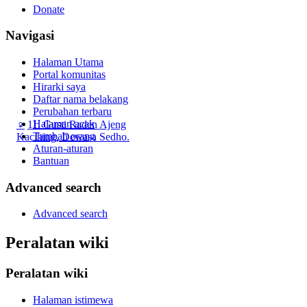
Donate
Navigasi
Halaman Utama
Portal komunitas
Hirarki saya
Daftar nama belakang
Perubahan terbaru
Halaman acak
♀
11. Gusti Raden Ajeng
Tambah orang
Kacihing, Dewasa Sedho.
Aturan-aturan
Bantuan
Advanced search
Advanced search
Peralatan wiki
Peralatan wiki
Halaman istimewa