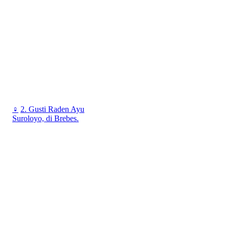
♀
2. Gusti Raden Ayu
Suroloyo, di Brebes.