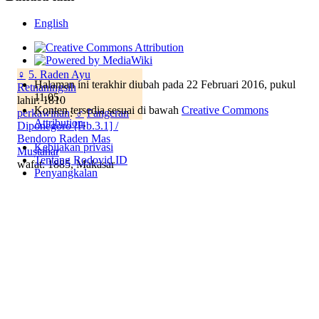
English
♀
5. Raden Ayu
Halaman ini terakhir diubah pada 22 Februari 2016, pukul
Retnaningsih
11.05.
lahir: 1810
Konten tersedia sesuai di bawah
Creative Commons
perkawinan
:
♂
Pangeran
Attribution
.
Diponegoro [Hb.3.1] /
Bendoro Raden Mas
Kebijakan privasi
Mustahar
Tentang Rodovid ID
wafat: 1885, Makasar
Penyangkalan