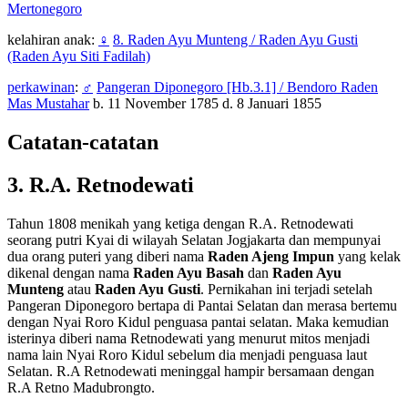
Mertonegoro
kelahiran anak:
♀
8. Raden Ayu Munteng / Raden Ayu Gusti
(Raden Ayu Siti Fadilah)
perkawinan
:
♂
Pangeran Diponegoro [Hb.3.1] / Bendoro Raden
Mas Mustahar
b. 11 November 1785 d. 8 Januari 1855
Catatan-catatan
3. R.A. Retnodewati
Tahun 1808 menikah yang ketiga dengan R.A. Retnodewati
seorang putri Kyai di wilayah Selatan Jogjakarta dan mempunyai
dua orang puteri yang diberi nama
Raden Ajeng Impun
yang kelak
dikenal dengan nama
Raden Ayu Basah
dan
Raden Ayu
Munteng
atau
Raden Ayu Gusti
. Pernikahan ini terjadi setelah
Pangeran Diponegoro bertapa di Pantai Selatan dan merasa bertemu
dengan Nyai Roro Kidul penguasa pantai selatan. Maka kemudian
isterinya diberi nama Retnodewati yang menurut mitos menjadi
nama lain Nyai Roro Kidul sebelum dia menjadi penguasa laut
Selatan. R.A Retnodewati meninggal hampir bersamaan dengan
R.A Retno Madubrongto.