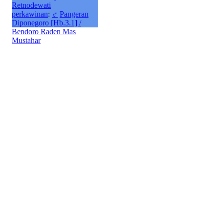
Retnodewati
perkawinan
:
♂
Pangeran
Diponegoro [Hb.3.1] /
Bendoro Raden Mas
Mustahar