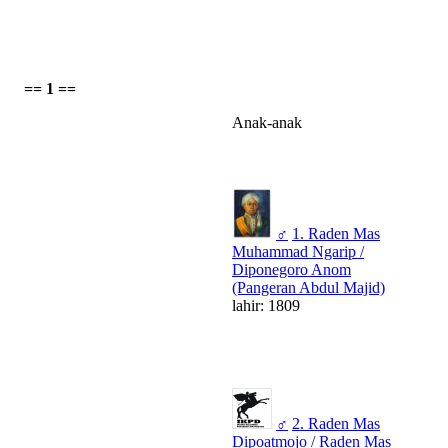
== 1 ==
Anak-anak
♂
1. Raden Mas
Muhammad Ngarip /
Diponegoro Anom
(Pangeran Abdul Majid)
lahir: 1809
♂
2. Raden Mas
Dipoatmojo / Raden Mas