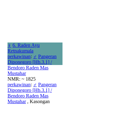
♀
6. Raden Ayu
Retnakumala
perkawinan
:
♂
Pangeran
Diponegoro [Hb.3.1] /
Bendoro Raden Mas
Mustahar
NMR: ~ 1825
perkawinan
:
♂
Pangeran
Diponegoro [Hb.3.1] /
Bendoro Raden Mas
Mustahar
, Kasongan