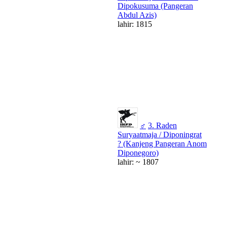
Dipokusuma (Pangeran
Abdul Azis)
lahir: 1815
♂
3. Raden
Suryaatmaja / Diponingrat
? (Kanjeng Pangeran Anom
Diponegoro)
lahir: ~ 1807