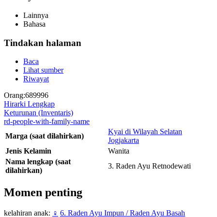
Lainnya
Bahasa
Tindakan halaman
Baca
Lihat sumber
Riwayat
Orang:689996
Hirarki Lengkap
Keturunan (Inventaris)
rd-people-with-family-name
Kyai di Wilayah Selatan
Marga (saat dilahirkan)
Jogjakarta
Jenis Kelamin
Wanita
Nama lengkap (saat
3. Raden Ayu Retnodewati
dilahirkan)
Momen penting
kelahiran anak:
♀
6. Raden Ayu Impun / Raden Ayu Basah