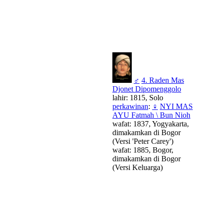
♂
4. Raden Mas
Djonet Dipomenggolo
lahir: 1815, Solo
perkawinan
:
♀
NYI MAS
AYU Fatmah \ Bun Nioh
wafat: 1837, Yogyakarta,
dimakamkan di Bogor
(Versi 'Peter Carey')
wafat: 1885, Bogor,
dimakamkan di Bogor
(Versi Keluarga)