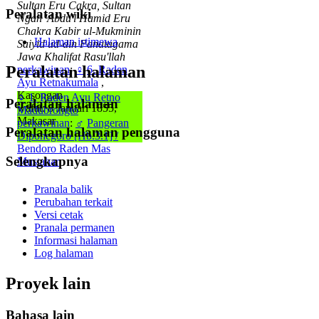
Sultan Eru Cakra, Sultan
Peralatan wiki
Ngah 'Abdu'l Hamid Eru
Chakra Kabir ul-Mukminin
Halaman istimewa
Saiyid ud-din Panatagama
Jawa Khalifat Rasu'llah
Peralatan halaman
perkawinan
:
♀
6. Raden
Ayu Retnakumala
,
Kasongan
♀
1. Raden Ayu Retno
Peralatan halaman
wafat: 8 Januari 1855,
Madubrongto
Makasar
perkawinan
:
♂
Pangeran
Peralatan halaman pengguna
Diponegoro [Hb.3.1] /
Bendoro Raden Mas
Selengkapnya
Mustahar
Pranala balik
Perubahan terkait
Versi cetak
Pranala permanen
Informasi halaman
Log halaman
Proyek lain
Bahasa lain