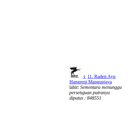
♀
11. Raden Ayu
Hangreni Mangunjaya
lahir:
Sementara menunggu
persetujuan putranya
diputus : 848551