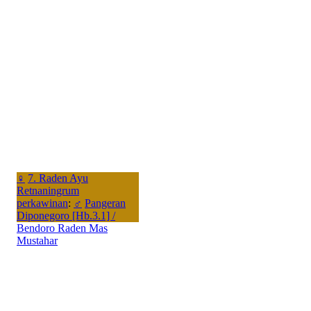
♀
7. Raden Ayu
Retnaningrum
perkawinan
:
♂
Pangeran
Diponegoro [Hb.3.1] /
Bendoro Raden Mas
Mustahar