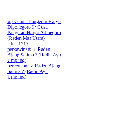
♂
6. Gusti Pangeran Haryo
Diponegoro I / Gusti
Pangeran Haryo Adinegoro
(Raden Mas Utara)
lahir: 1715
perkawinan
:
♀
Raden
Ajeng Salima ? (Radin Ayu
Umpling)
perceraian
:
♀
Raden Ajeng
Salima ? (Radin Ayu
Umpling)