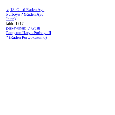
♀
18. Gusti Raden Ayu
Purboyo ? (Raden Ayu
Inten)
lahir: 1717
perkawinan
:
♂
Gusti
Pangeran Haryo Purboyo II
? (Raden Purwokusumo)