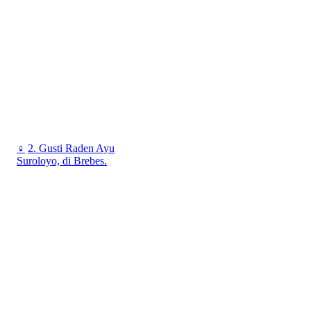
♀
2. Gusti Raden Ayu
Suroloyo, di Brebes.