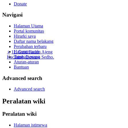
Donate
Navigasi
Halaman Utama
Portal komunitas
Hirarki saya
Daftar nama belakang
Perubahan terbaru
Halaman acak
♀
11. Gusti Raden Ajeng
Tambah orang
Kacihing, Dewasa Sedho.
Aturan-aturan
Bantuan
Advanced search
Advanced search
Peralatan wiki
Peralatan wiki
Halaman istimewa