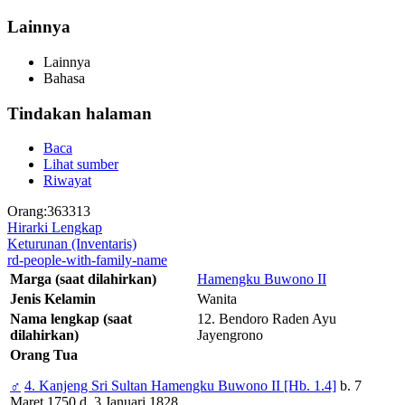
Lainnya
Lainnya
Bahasa
Tindakan halaman
Baca
Lihat sumber
Riwayat
Orang:363313
Hirarki Lengkap
Keturunan (Inventaris)
rd-people-with-family-name
Marga (saat dilahirkan)
Hamengku Buwono II
Jenis Kelamin
Wanita
Nama lengkap (saat
12. Bendoro Raden Ayu
dilahirkan)
Jayengrono
Orang Tua
♂
4. Kanjeng Sri Sultan Hamengku Buwono II [Hb. 1.4]
b. 7
Maret 1750 d. 3 Januari 1828