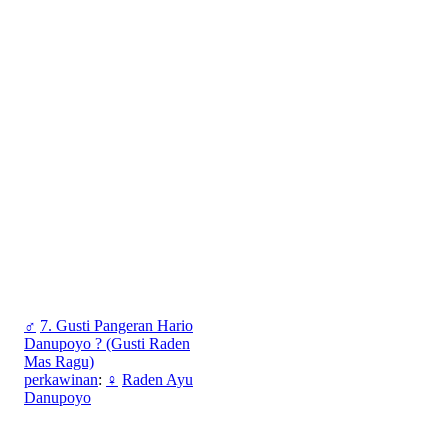
♂
7. Gusti Pangeran Hario
Danupoyo ? (Gusti Raden
Mas Ragu)
perkawinan
:
♀
Raden Ayu
Danupoyo