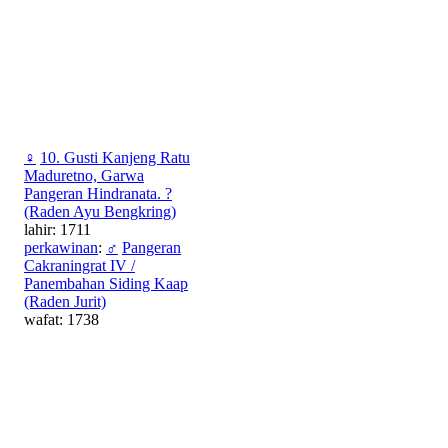
♀
10. Gusti Kanjeng Ratu
Maduretno, Garwa
Pangeran Hindranata. ?
(Raden Ayu Bengkring)
lahir: 1711
perkawinan
:
♂
Pangeran
Cakraningrat IV /
Panembahan Siding Kaap
(Raden Jurit)
wafat: 1738