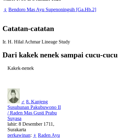
♀
Bendoro Mas Ayu Supenoningsih [Ga.Hb.2]
Catatan-catatan
Ir. H. Hilal Achmar Lineage Study
Dari kakek nenek sampai cucu-cucu
Kakek-nenek
♂
8. Kanjeng
Susuhunan Pakubuwono II
/ Raden Mas Gusti Prabu
Suyasa
lahir: 8 Desember 1711,
Surakarta
perkawinan
:
♀
Raden Ayu