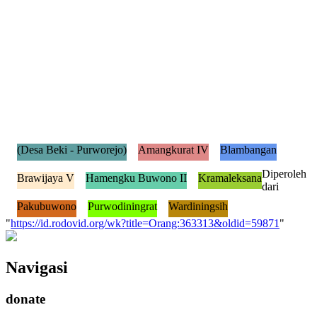
(Desa Beki - Purworejo)
Amangkurat IV
Blambangan
Diperoleh
Brawijaya V
Hamengku Buwono II
Kramaleksana
dari
Pakubuwono
Purwodiningrat
Wardiningsih
"
https://id.rodovid.org/wk?title=Orang:363313&oldid=59871
"
Navigasi
donate