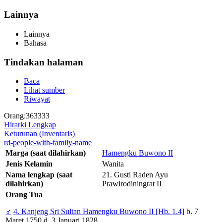
Lainnya
Lainnya
Bahasa
Tindakan halaman
Baca
Lihat sumber
Riwayat
Orang:363333
Hirarki Lengkap
Keturunan (Inventaris)
rd-people-with-family-name
Marga (saat dilahirkan)
Hamengku Buwono II
Jenis Kelamin
Wanita
Nama lengkap (saat
21. Gusti Raden Ayu
dilahirkan)
Prawirodiningrat II
Orang Tua
♂
4. Kanjeng Sri Sultan Hamengku Buwono II [Hb. 1.4]
b. 7
Maret 1750 d. 3 Januari 1828