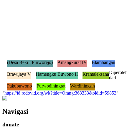
(Desa Beki - Purworejo)
Amangkurat IV
Blambangan
Diperoleh
Brawijaya V
Hamengku Buwono II
Kramaleksana
dari
Pakubuwono
Purwodiningrat
Wardiningsih
"
https://id.rodovid.org/wk?title=Orang:363333&oldid=59853
"
Navigasi
donate