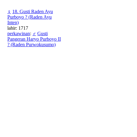
♀
18. Gusti Raden Ayu
Purboyo ? (Raden Ayu
Inten)
lahir: 1717
perkawinan
:
♂
Gusti
Pangeran Haryo Purboyo II
? (Raden Purwokusumo)