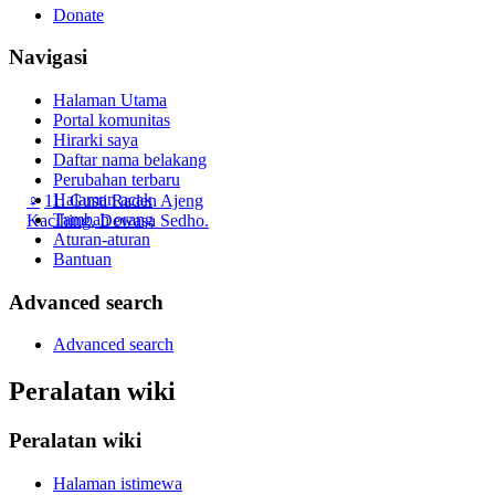
Donate
Navigasi
Halaman Utama
Portal komunitas
Hirarki saya
Daftar nama belakang
Perubahan terbaru
Halaman acak
♀
11. Gusti Raden Ajeng
Tambah orang
Kacihing, Dewasa Sedho.
Aturan-aturan
Bantuan
Advanced search
Advanced search
Peralatan wiki
Peralatan wiki
Halaman istimewa