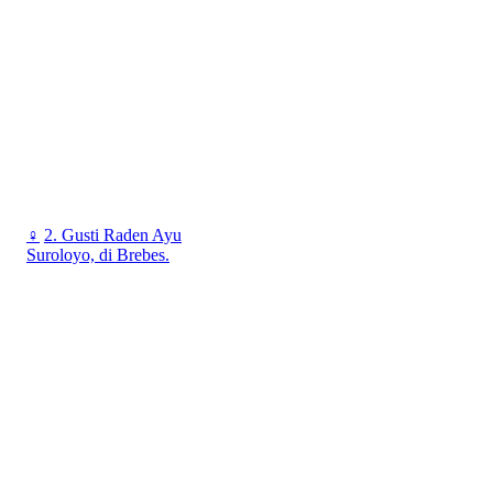
♀
2. Gusti Raden Ayu
Suroloyo, di Brebes.