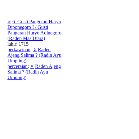
♂
6. Gusti Pangeran Haryo
Diponegoro I / Gusti
Pangeran Haryo Adinegoro
(Raden Mas Utara)
lahir: 1715
perkawinan
:
♀
Raden
Ajeng Salima ? (Radin Ayu
Umpling)
perceraian
:
♀
Raden Ajeng
Salima ? (Radin Ayu
Umpling)