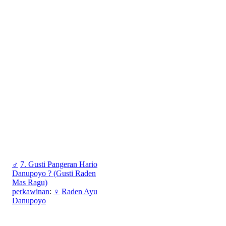
♂
7. Gusti Pangeran Hario
Danupoyo ? (Gusti Raden
Mas Ragu)
perkawinan
:
♀
Raden Ayu
Danupoyo