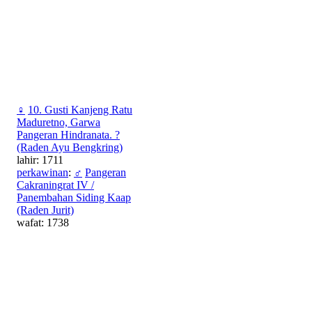
♀
10. Gusti Kanjeng Ratu
Maduretno, Garwa
Pangeran Hindranata. ?
(Raden Ayu Bengkring)
lahir: 1711
perkawinan
:
♂
Pangeran
Cakraningrat IV /
Panembahan Siding Kaap
(Raden Jurit)
wafat: 1738