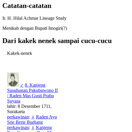
Catatan-catatan
Ir. H. Hilal Achmar Lineage Study
Menikah dengan Bupati Imogiri(?)
Dari kakek nenek sampai cucu-cucu
Kakek-nenek
♂
8. Kanjeng
Susuhunan Pakubuwono II
/ Raden Mas Gusti Prabu
Suyasa
lahir: 8 Desember 1711,
Surakarta
perkawinan
:
♀
Raden Ayu
Srie Berie Budjang
perkawinan
:
♀
Kanjeng