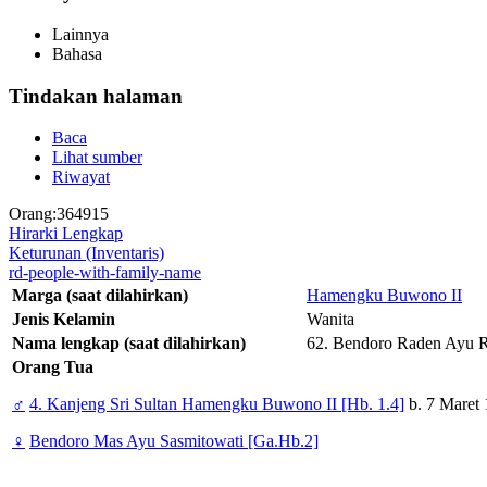
Lainnya
Bahasa
Tindakan halaman
Baca
Lihat sumber
Riwayat
Orang:364915
Hirarki Lengkap
Keturunan (Inventaris)
rd-people-with-family-name
Marga (saat dilahirkan)
Hamengku Buwono II
Jenis Kelamin
Wanita
Nama lengkap (saat dilahirkan)
62. Bendoro Raden Ayu 
Orang Tua
♂
4. Kanjeng Sri Sultan Hamengku Buwono II [Hb. 1.4]
b. 7 Maret 
♀
Bendoro Mas Ayu Sasmitowati [Ga.Hb.2]