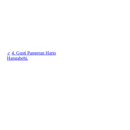
♂
4. Gusti Pangeran Hario
Hangabehi.